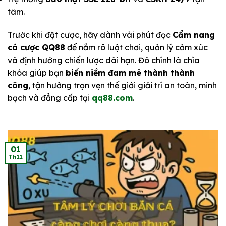
tâm.
Trước khi đặt cược, hãy dành vài phút đọc
Cẩm nang
cá cược QQ88
để nắm rõ luật chơi, quản lý cảm xúc
và định hướng chiến lược dài hạn. Đó chính là chìa
khóa giúp bạn
biến niềm đam mê thành thành
công
, tận hưởng trọn vẹn thế giới giải trí an toàn, minh
bạch và đẳng cấp tại
qq88.com
.
01
Th11