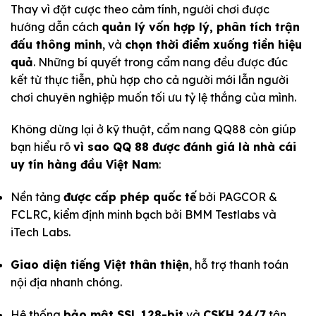
Thay vì đặt cược theo cảm tính, người chơi được
hướng dẫn cách
quản lý vốn hợp lý, phân tích trận
đấu thông minh
, và
chọn thời điểm xuống tiền hiệu
quả
. Những bí quyết trong cẩm nang đều được đúc
kết từ thực tiễn, phù hợp cho cả người mới lẫn người
chơi chuyên nghiệp muốn tối ưu tỷ lệ thắng của mình.
Không dừng lại ở kỹ thuật, cẩm nang QQ88 còn giúp
bạn hiểu rõ
vì sao QQ 88 được đánh giá là nhà cái
uy tín hàng đầu Việt Nam
:
Nền tảng
được cấp phép quốc tế
bởi PAGCOR &
FCLRC, kiểm định minh bạch bởi BMM Testlabs và
iTech Labs.
Giao diện tiếng Việt thân thiện
, hỗ trợ thanh toán
nội địa nhanh chóng.
Hệ thống
bảo mật SSL 128-bit
và
CSKH 24/7
tận