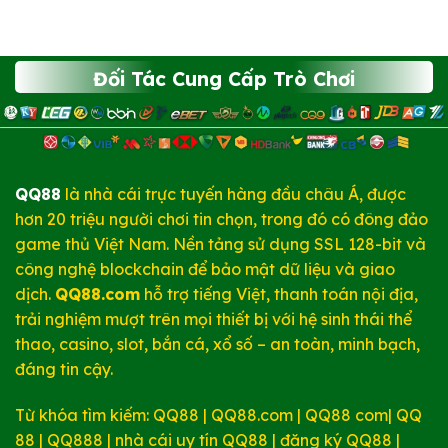
Soi
nổ
khách
bảng
kèo
nhất
Estonia
tháng
vs
này
Italia,
Đối Tác Cung Cấp Trò Chơi
–
1h45
Nổ
ngày
cực
12/10:
nhanh
Chênh
lệch
đẳng
cấp
QQ88
là nhà cái trực tuyến hàng đầu châu Á, được
tại
hơn 20 triệu người chơi tin chọn, trong đó có đông đảo
Tallinn
game thủ Việt Nam. Nền tảng sử dụng SSL 128-bit và
công nghệ blockchain để bảo mật dữ liệu và giao
dịch.
QQ88.com
hỗ trợ tiếng Việt, thanh toán nội địa,
trải nghiệm mượt trên mọi thiết bị với hệ sinh thái thể
thao, casino, slot, bắn cá, xổ số – an toàn, minh bạch,
đáng tin cậy.
Từ khóa tìm kiếm: QQ88 | QQ88.com | QQ88 com| QQ
88 | QQ888 | nhà cái uy tín QQ88 | đăng ký QQ88 |