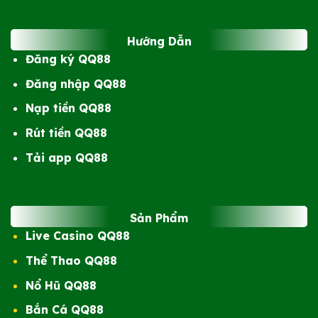
Hướng Dẫn
Đăng ký QQ88
Đăng nhập QQ88
Nạp tiền QQ88
Rút tiền QQ88
Tải app QQ88
Sản Phẩm
Live Casino QQ88
Thể Thao QQ88
Nổ Hũ QQ88
Bắn Cá QQ88