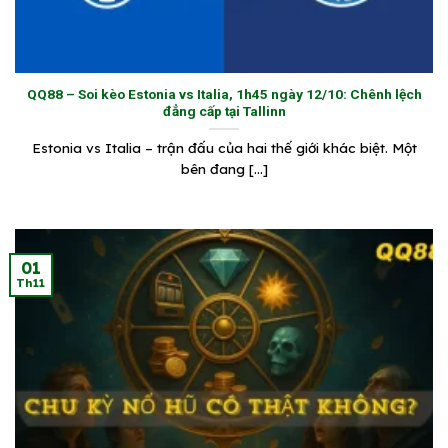
QQ88 – Soi kèo Estonia vs Italia, 1h45 ngày 12/10: Chênh lệch
đẳng cấp tại Tallinn
Estonia vs Italia – trận đấu của hai thế giới khác biệt. Một
bên đang [...]
01
Th11