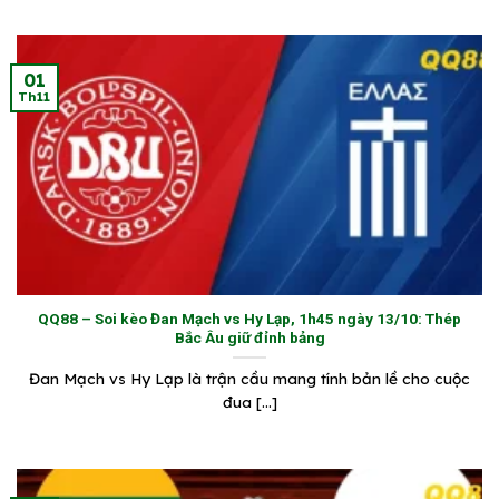
01
Th11
QQ88 – Soi kèo Đan Mạch vs Hy Lạp, 1h45 ngày 13/10: Thép
Bắc Âu giữ đỉnh bảng
Đan Mạch vs Hy Lạp là trận cầu mang tính bản lề cho cuộc
đua [...]