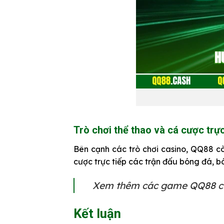
Trò chơi thể thao và cá cược trực
Bên cạnh các trò chơi casino, QQ88 cò
cược trực tiếp các trận đấu bóng đá, bó
Xem thêm các game QQ88 cực
Kết luận