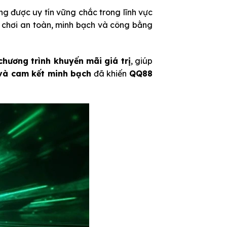
ng được uy tín vững chắc trong lĩnh vực
chơi an toàn, minh bạch và công bằng
chương trình khuyến mãi giá trị
, giúp
 và cam kết minh bạch
đã khiến
QQ88