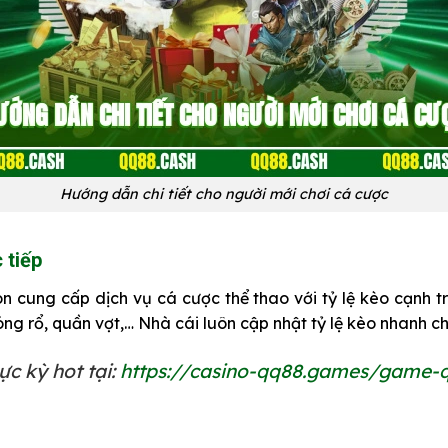
Hướng dẫn chi tiết cho người mới chơi cá cược
 tiếp
n cung cấp dịch vụ cá cược thể thao với tỷ lệ kèo cạnh tr
ng rổ, quần vợt,… Nhà cái luôn cập nhật tỷ lệ kèo nhanh chó
 kỳ hot tại:
https://casino-qq88.games/game-