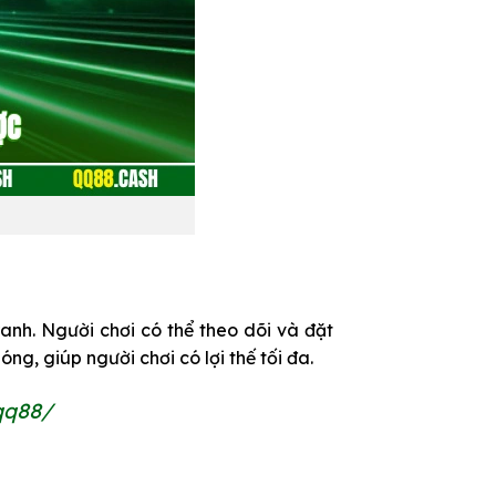
anh. Người chơi có thể theo dõi và đặt
ng, giúp người chơi có lợi thế tối đa.
qq88/