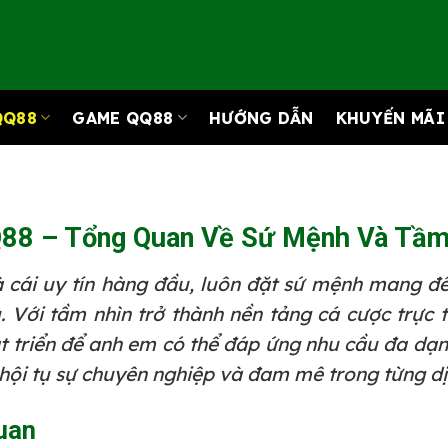
QQ88
GAME QQ88
HƯỚNG DẪN
KHUYẾN MÃI
Q88 – Tổng Quan Về Sứ Mệnh Và Tầm
 cái uy tín hàng đầu, luôn đặt sứ mệnh mang đến
. Với tầm nhìn trở thành nền tảng cá cược trực 
t triển để anh em có thể đáp ứng nhu cầu đa d
hội tụ sự chuyên nghiệp và đam mê trong từng dị
uan