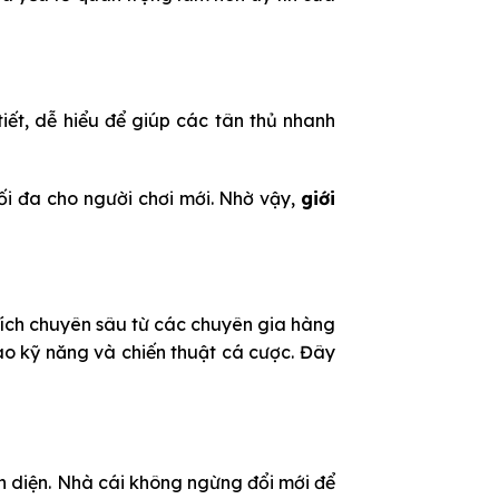
iết, dễ hiểu để giúp các tân thủ nhanh
ối đa cho người chơi mới. Nhờ vậy,
giới
ch chuyên sâu từ các chuyên gia hàng
ao kỹ năng và chiến thuật cá cược. Đây
n diện. Nhà cái không ngừng đổi mới để