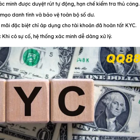
c minh được duyệt rút tự động, hạn chế kiểm tra thủ công.
mạo danh tính và bảo vệ toàn bộ số dư.
mãi đặc biệt chỉ áp dụng cho tài khoản đã hoàn tất KYC.
:
Khi có sự cố, hệ thống xác minh dễ dàng xử lý.