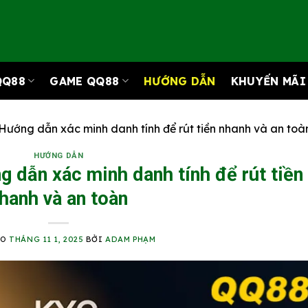
QQ88
GAME QQ88
HƯỚNG DẪN
KHUYẾN MÃI
Hướng dẫn xác minh danh tính để rút tiền nhanh và an toà
HƯỚNG DẪN
 dẫn xác minh danh tính để rút tiền
hanh và an toàn
ÀO
THÁNG 11 1, 2025
BỞI
ADAM PHẠM