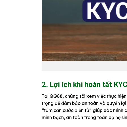
2. Lợi ích khi hoàn tất K
Tại QQ88, chúng tôi xem việc thực hiệ
trọng để đảm bảo an toàn và quyền lợi 
“tấm căn cước điện tử” giúp xác minh d
minh bạch, an toàn trong toàn bộ hệ si