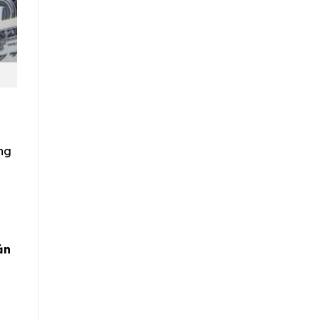
ông
ản