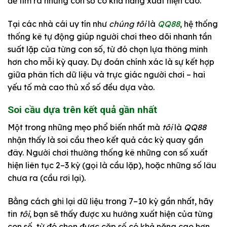
để tìm ra những con số có khả năng xuất hiện cao.
Tại các nhà cái uy tín như
chúng tôi
là
QQ88
, hệ thống
thống kê tự động giúp người chơi theo dõi nhanh tần
suất lặp của từng con số, từ đó chọn lựa thông minh
hơn cho mỗi kỳ quay. Dự đoán chính xác là sự kết hợp
giữa phân tích dữ liệu và trực giác người chơi – hai
yếu tố mà cao thủ xổ số đều dựa vào.
Soi cầu dựa trên kết quả gần nhất
Một trong những mẹo phổ biến nhất mà
tôi
là
QQ88
nhận thấy là soi cầu theo kết quả các kỳ quay gần
đây. Người chơi thường thống kê những con số xuất
hiện liên tục 2–3 kỳ (gọi là cầu lặp), hoặc những số lâu
chưa ra (cầu rơi lại).
Bằng cách ghi lại dữ liệu trong 7–10 kỳ gần nhất, hãy
tin
tôi
, bạn sẽ thấy được xu hướng xuất hiện của từng
con số, từ đó chọn được cặp số có khả năng cao hơn