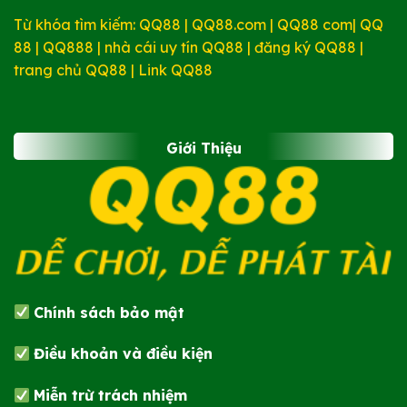
Từ khóa tìm kiếm: QQ88 | QQ88.com | QQ88 com| QQ
88 | QQ888 | nhà cái uy tín QQ88 | đăng ký QQ88 |
trang chủ QQ88 | Link QQ88
Giới Thiệu
Chính sách bảo mật
Điều khoản và điều kiện
Miễn trừ trách nhiệm