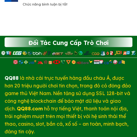
13/10:
Bắc
ở
Chức năng bình luận bị tắt
hũ
Thách
Âu
QQ88
QQ88
thức
giữ
–
dễ
sân
đỉnh
Soi
nổ
khách
bảng
kèo
nhất
Estonia
tháng
vs
này
Italia,
Đối Tác Cung Cấp Trò Chơi
–
1h45
Nổ
ngày
cực
12/10:
nhanh
Chênh
lệch
đẳng
cấp
QQ88
là nhà cái trực tuyến hàng đầu châu Á, được
tại
hơn 20 triệu người chơi tin chọn, trong đó có đông đảo
Tallinn
game thủ Việt Nam. Nền tảng sử dụng SSL 128-bit và
công nghệ blockchain để bảo mật dữ liệu và giao
dịch.
QQ88.com
hỗ trợ tiếng Việt, thanh toán nội địa,
trải nghiệm mượt trên mọi thiết bị với hệ sinh thái thể
thao, casino, slot, bắn cá, xổ số – an toàn, minh bạch,
đáng tin cậy.