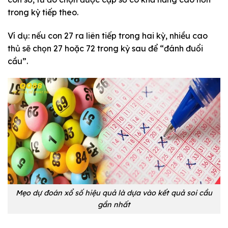
trong kỳ tiếp theo.
Ví dụ: nếu con 27 ra liên tiếp trong hai kỳ, nhiều cao
thủ sẽ chọn 27 hoặc 72 trong kỳ sau để “đánh đuổi
cầu”.
Mẹo dự đoán xổ số hiệu quả là dựa vào kết quả soi cầu
gần nhất