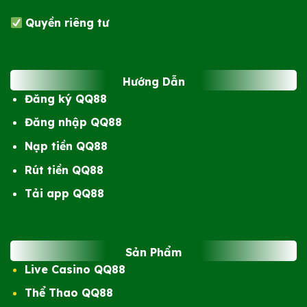
Quyền riêng tư
Hướng Dẫn
Đăng ký QQ88
Đăng nhập QQ88
Nạp tiền QQ88
Rút tiền QQ88
Tải app QQ88
Sản Phẩm
Live Casino QQ88
Thể Thao QQ88