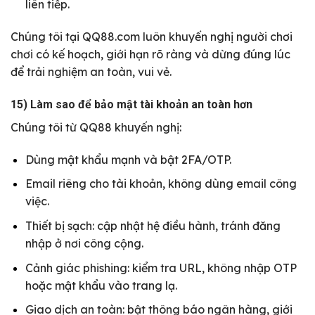
liên tiếp.
Chúng tôi tại QQ88.com luôn khuyến nghị người chơi
chơi có kế hoạch, giới hạn rõ ràng và dừng đúng lúc
để trải nghiệm an toàn, vui vẻ.
15) Làm sao để bảo mật tài khoản an toàn hơn
Chúng tôi từ QQ88 khuyến nghị:
Dùng mật khẩu mạnh và bật 2FA/OTP.
Email riêng cho tài khoản, không dùng email công
việc.
Thiết bị sạch: cập nhật hệ điều hành, tránh đăng
nhập ở nơi công cộng.
Cảnh giác phishing: kiểm tra URL, không nhập OTP
hoặc mật khẩu vào trang lạ.
Giao dịch an toàn: bật thông báo ngân hàng, giới