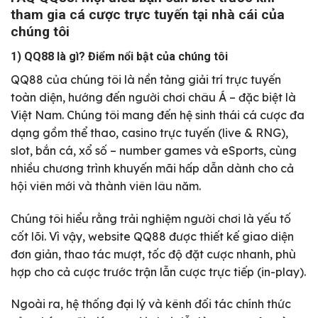
tham gia cá cược trực tuyến tại nhà cái của
chúng tôi
1) QQ88 là gì? Điểm nổi bật của chúng tôi
QQ88 của chúng tôi là nền tảng giải trí trực tuyến
toàn diện, hướng đến người chơi châu Á – đặc biệt là
Việt Nam. Chúng tôi mang đến hệ sinh thái cá cược đa
dạng gồm thể thao, casino trực tuyến (live & RNG),
slot, bắn cá, xổ số – number games và eSports, cùng
nhiều chương trình khuyến mãi hấp dẫn dành cho cả
hội viên mới và thành viên lâu năm.
Chúng tôi hiểu rằng trải nghiệm người chơi là yếu tố
cốt lõi. Vì vậy, website QQ88 được thiết kế giao diện
đơn giản, thao tác mượt, tốc độ đặt cược nhanh, phù
hợp cho cả cược trước trận lẫn cược trực tiếp (in-play).
Ngoài ra, hệ thống đại lý và kênh đối tác chính thức