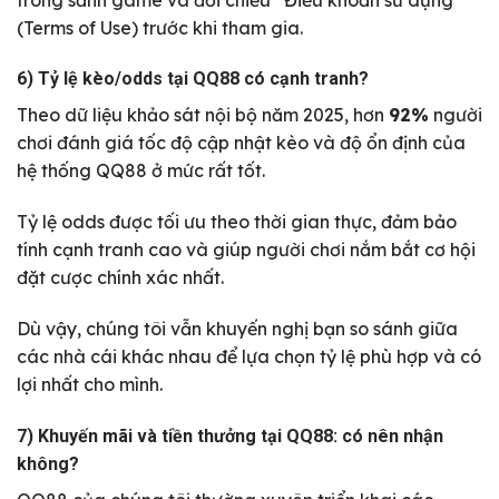
(Terms of Use) trước khi tham gia.
6) Tỷ lệ kèo/odds tại QQ88 có cạnh tranh?
Theo dữ liệu khảo sát nội bộ năm 2025, hơn
92%
người
chơi đánh giá tốc độ cập nhật kèo và độ ổn định của
hệ thống QQ88 ở mức rất tốt.
Tỷ lệ odds được tối ưu theo thời gian thực, đảm bảo
tính cạnh tranh cao và giúp người chơi nắm bắt cơ hội
đặt cược chính xác nhất.
Dù vậy, chúng tôi vẫn khuyến nghị bạn so sánh giữa
các nhà cái khác nhau để lựa chọn tỷ lệ phù hợp và có
lợi nhất cho mình.
7) Khuyến mãi và tiền thưởng tại QQ88: có nên nhận
không?