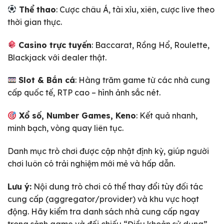
Thể thao
: Cược châu Á, tài xỉu, xiên, cược live theo
thời gian thực.
Casino trực tuyến
: Baccarat, Rồng Hổ, Roulette,
Blackjack với dealer thật.
Slot & Bắn cá
: Hàng trăm game từ các nhà cung
cấp quốc tế, RTP cao – hình ảnh sắc nét.
Xổ số, Number Games, Keno
: Kết quả nhanh,
minh bạch, vòng quay liên tục.
Danh mục trò chơi được cập nhật định kỳ, giúp người
chơi luôn có trải nghiệm mới mẻ và hấp dẫn.
Lưu ý:
Nội dung trò chơi có thể thay đổi tùy đối tác
cung cấp (aggregator/provider) và khu vực hoạt
động. Hãy kiểm tra danh sách nhà cung cấp ngay
trong sảnh game và đối chiếu “Điều khoản sử dụng”