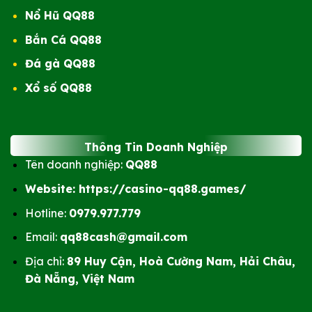
Nổ Hũ QQ88
Bắn Cá QQ88
Đá gà QQ88
Xổ số QQ88
Thông Tin Doanh Nghiệp
Tên doanh nghiệp:
QQ88
Website:
https://casino-qq88.games/
Hotline:
0979.977.779
Email:
qq88cash@gmail.com
Địa chỉ:
89 Huy Cận, Hoà Cường Nam, Hải Châu,
Đà Nẵng, Việt Nam