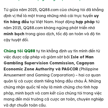
Từ giữa năm 2025, QQ88.com của chúng tôi đã khẳng
định vị thế là một trong những nhà cái trực tuyến
uy
tín hàng đầu
tại Việt Nam. Hoạt động
hợp pháp
từ
năm 2015, QQ88.com không ngừng phát triển nhờ
minh bạch
trong giao dịch, tốc độ an toàn và độ tin
cậy tuyệt đối.
Chúng tôi QQ88
tự tin khẳng định uy tín mình đến từ
việc được cấp phép và giám sát bởi
Isle of Man
Gambling Supervision Commission, Cagayan
Economic Zone Authority và
PAGCOR
(Philippine
Amusement and Gaming Corporation) – hai cơ quan
quản lý cá cược danh tiếng hàng đầu châu Á. Những
chứng nhận quốc tế này là minh chứng cho tính hợp
pháp, minh bạch và cam kết của chúng tôi trong việc
mang đến môi trường cá cược an toàn, chuyên nghiệp
và đạt chuẩn toàn cầu.