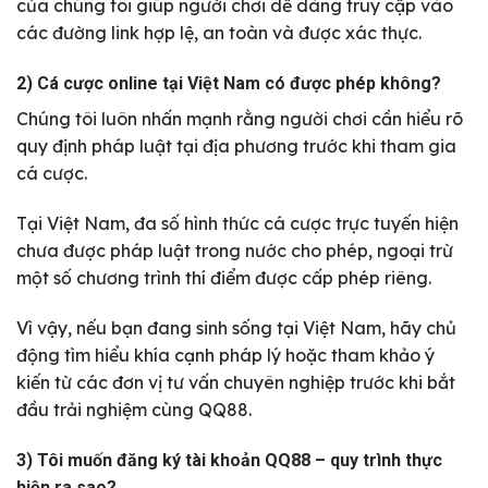
của chúng tôi giúp người chơi dễ dàng truy cập vào
các đường link hợp lệ, an toàn và được xác thực.
2) Cá cược online tại Việt Nam có được phép không?
Chúng tôi luôn nhấn mạnh rằng người chơi cần hiểu rõ
quy định pháp luật tại địa phương trước khi tham gia
cá cược.
Tại Việt Nam, đa số hình thức cá cược trực tuyến hiện
chưa được pháp luật trong nước cho phép, ngoại trừ
một số chương trình thí điểm được cấp phép riêng.
Vì vậy, nếu bạn đang sinh sống tại Việt Nam, hãy chủ
động tìm hiểu khía cạnh pháp lý hoặc tham khảo ý
kiến từ các đơn vị tư vấn chuyên nghiệp trước khi bắt
đầu trải nghiệm cùng QQ88.
3) Tôi muốn đăng ký tài khoản QQ88 – quy trình thực
hiện ra sao?