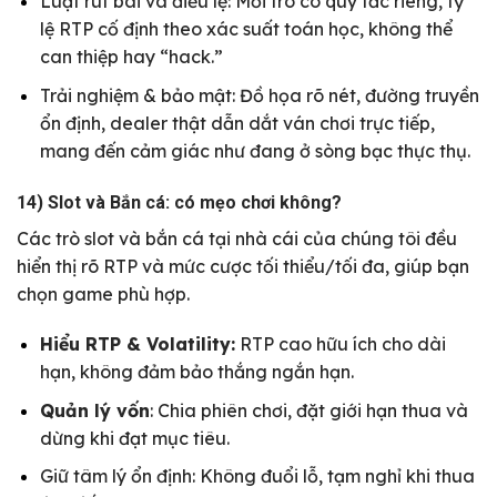
Luật rút bài và điều lệ: Mỗi trò có quy tắc riêng, tỷ
lệ RTP cố định theo xác suất toán học, không thể
can thiệp hay “hack.”
Trải nghiệm & bảo mật: Đồ họa rõ nét, đường truyền
ổn định, dealer thật dẫn dắt ván chơi trực tiếp,
mang đến cảm giác như đang ở sòng bạc thực thụ.
14) Slot và Bắn cá: có mẹo chơi không?
Các trò slot và bắn cá tại nhà cái của chúng tôi đều
hiển thị rõ RTP và mức cược tối thiểu/tối đa, giúp bạn
chọn game phù hợp.
Hiểu RTP & Volatility:
RTP cao hữu ích cho dài
hạn, không đảm bảo thắng ngắn hạn.
Quản lý vốn
: Chia phiên chơi, đặt giới hạn thua và
dừng khi đạt mục tiêu.
Giữ tâm lý ổn định: Không đuổi lỗ, tạm nghỉ khi thua