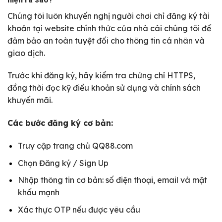
Chúng tôi luôn khuyến nghị người chơi chỉ đăng ký tài
khoản tại website chính thức của nhà cái chúng tôi để
đảm bảo an toàn tuyệt đối cho thông tin cá nhân và
giao dịch.
Trước khi đăng ký, hãy kiểm tra chứng chỉ HTTPS,
đồng thời đọc kỹ điều khoản sử dụng và chính sách
khuyến mãi.
Các bước đăng ký cơ bản:
Truy cập trang chủ QQ88.com
Chọn Đăng ký / Sign Up
Nhập thông tin cơ bản: số điện thoại, email và mật
khẩu mạnh
Xác thực OTP nếu được yêu cầu