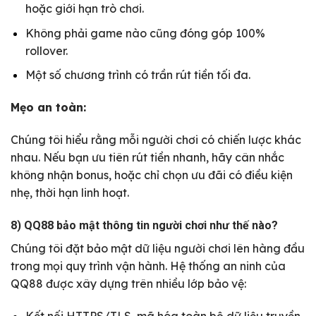
hoặc giới hạn trò chơi.
Không phải game nào cũng đóng góp 100%
rollover.
Một số chương trình có trần rút tiền tối đa.
Mẹo an toàn:
Chúng tôi hiểu rằng mỗi người chơi có chiến lược khác
nhau. Nếu bạn ưu tiên rút tiền nhanh, hãy cân nhắc
không nhận bonus, hoặc chỉ chọn ưu đãi có điều kiện
nhẹ, thời hạn linh hoạt.
8) QQ88 bảo mật thông tin người chơi như thế nào?
Chúng tôi đặt bảo mật dữ liệu người chơi lên hàng đầu
trong mọi quy trình vận hành.
Hệ thống an ninh của
QQ88 được xây dựng trên nhiều lớp bảo vệ:
Kết nối HTTPS/TLS, mã hóa toàn bộ dữ liệu truyền