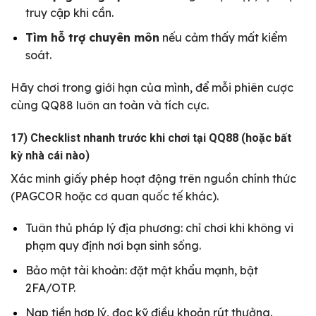
truy cập khi cần.
Tìm hỗ trợ chuyên môn
nếu cảm thấy mất kiểm
soát.
Hãy chơi trong giới hạn của mình, để mỗi phiên cược
cùng QQ88 luôn an toàn và tích cực.
17) Checklist nhanh trước khi chơi tại QQ88 (hoặc bất
kỳ nhà cái nào)
Xác minh giấy phép hoạt động trên nguồn chính thức
(PAGCOR hoặc cơ quan quốc tế khác).
Tuân thủ pháp lý địa phương: chỉ chơi khi không vi
phạm quy định nơi bạn sinh sống.
Bảo mật tài khoản: đặt mật khẩu mạnh, bật
2FA/OTP.
Nạp tiền hợp lý, đọc kỹ điều khoản rút thưởng.