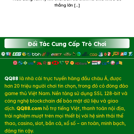
thắng lớn [...]
Đối Tác Cung Cấp Trò Chơi
QQ88
là nhà cái trực tuyến hàng đầu châu Á, được
hơn 20 triệu người chơi tin chọn, trong đó có đông đảo
game thủ Việt Nam. Nền tảng sử dụng SSL 128-bit và
công nghệ blockchain để bảo mật dữ liệu và giao
dịch.
QQ88.com
hỗ trợ tiếng Việt, thanh toán nội địa,
trải nghiệm mượt trên mọi thiết bị với hệ sinh thái thể
thao, casino, slot, bắn cá, xổ số – an toàn, minh bạch,
đáng tin cậy.