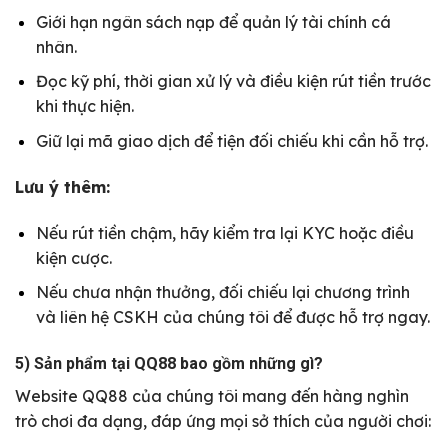
Giới hạn ngân sách nạp để quản lý tài chính cá
nhân.
Đọc kỹ phí, thời gian xử lý và điều kiện rút tiền trước
khi thực hiện.
Giữ lại mã giao dịch để tiện đối chiếu khi cần hỗ trợ.
Lưu ý thêm:
Nếu rút tiền chậm, hãy kiểm tra lại KYC hoặc điều
kiện cược.
Nếu chưa nhận thưởng, đối chiếu lại chương trình
và liên hệ CSKH của chúng tôi để được hỗ trợ ngay.
5) Sản phẩm tại QQ88 bao gồm những gì?
Website QQ88 của chúng tôi mang đến hàng nghìn
trò chơi đa dạng, đáp ứng mọi sở thích của người chơi: